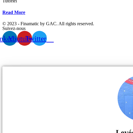
Tutoriel
Read More
© 2023 - Finamatic by GAC. All rights reserved.
Suivez-nous
nkedin
Youtube
Twitter
Levé