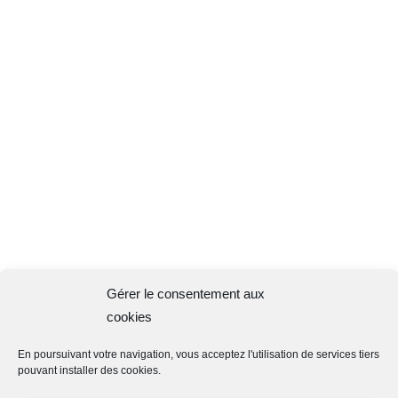
Obtenez des financements privés
pour concrétiser la stratégie de
développement de votre entreprise
et stimuler votre croissance.
Conformément aux dispositions de la
réglementation sur la protection des
données personnelles, GAC, en tant que
responsable de traitement, traite vos
données afin de répondre à votre
demande liée aux produits et services de
Gérer le consentement aux
GAC.
cookies
Conformément à la réglementation en
vigueur, vous disposez d’un droit d’accès,
En poursuivant votre navigation, vous acceptez l'utilisation de services tiers
de rectification, de suppression et
pouvant installer des cookies.
d’opposition sur vos données