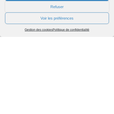
droits en contactant notre DPO à
Refuser
:
dpo@group-gac.com
et en justifiant de
Tutoriel
votre identité. Vous pouvez également
Voir les préférences
introduire une réclamation auprès de la
CNIL.
Pour en savoir plus
Gestion des cookies
Politique de confidentialité
Read More
Une question ?
Appelez notre équipe au 03 62 13 14 73