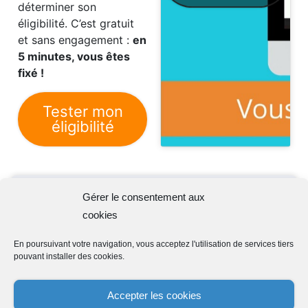
déterminer son
développement de votre entreprise
éligibilité. C’est gratuit
et stimuler votre croissance.
et sans engagement :
en
5 minutes, vous êtes
fixé !
Conformément aux dispositions de la
Tester mon
réglementation sur la protection des
éligibilité
données personnelles, GAC, en tant que
responsable de traitement, traite vos
données afin de répondre à votre
demande liée aux produits et services de
Estimer le montant de votre CIR ou
Gérer le consentement aux
GAC.
CII grâce à notre
calculateur dédié
!
cookies
Conformément à la réglementation en
vigueur, vous disposez d’un droit d’accès,
En poursuivant votre navigation, vous acceptez l'utilisation de services tiers
de rectification, de suppression et
pouvant installer des cookies.
d’opposition sur vos données
personnelles. Vous pouvez faire valoir ces
Articles en relation
Accepter les cookies